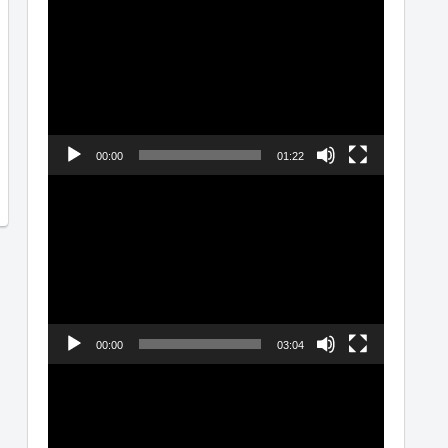
画
プ
レ
ー
ヤ
00:00
01:22
ー
動
画
プ
レ
ー
ヤ
00:00
03:04
ー
動
画
プ