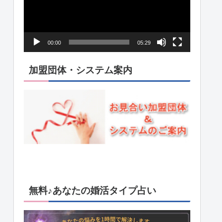
レ
ー
ヤ
00:00
05:29
ー
加盟団体・システム案内
無料♪あなたの婚活タイプ占い