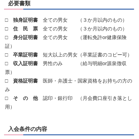
必要書類
□
独身証明書
全ての男女 （３か月以内のもの）
□
住 民 票
全ての男女 （３か月以内のもの）
□
身分証明書
全ての男女 （運転免許or健康保険
証）
□
卒業証明書
短大以上の男女（卒業証書のコピー可）
□
収入証明書
男性のみ （給与明細or源泉徴収
票）
□
資格証明書
医師・弁護士・国家資格をお持ちの方の
み
□
そ の 他
認印・銀行印 （月会費口座引き落とし
用）
入会条件の内容