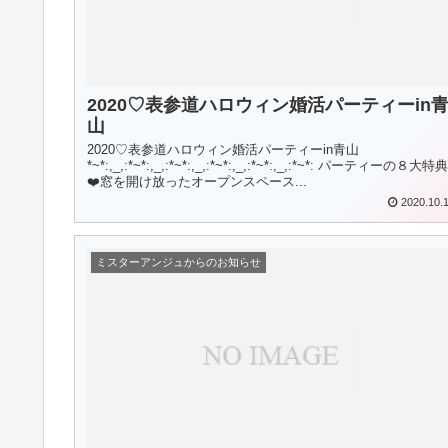
2020♡表参道ハロウィン婚活パーティーin
山
2020♡表参道ハロウィン婚活パーティーin青山
*~*:,_,:*~*:,_,:*~*:,_,:*~*:,_,:*~*:,_,:*~*: パーティーの８大特典
❤️窓を開け放ったオープンスペース...
2020.10.
ミスターアンジュからのお知らせ