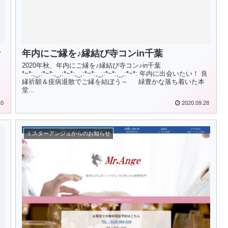
青
年内にご縁を♪縁結び寺コンin千葉
2020年秋、年内にご縁を♪縁結び寺コン♪in千葉
*~*:,_,:*~*:,_,:*~*:,_,:*~*:,_,:*~*:,_,:*~*: 年内に出会いたい！ 良
縁祈願＆疫病退散でご縁を結ぼう～ 緑豊かな落ち着いた本
堂...
10
2020.09.28
ミスターアンジュからのお知らせ