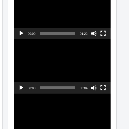
プ
レ
ー
ヤ
00:00
01:22
ー
動
画
プ
レ
ー
ヤ
00:00
03:04
ー
動
画
プ
レ