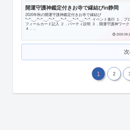
開運守護神鑑定付きお寺で縁結びin静岡
2020年秋の開運守護神鑑定付きお寺で縁結び
*~*:,_,:*~*:,_,:*~*:,_,:*~*:,_,:*~*:,_,:*~*: イベント進行 １．プ
フィールカード記入 ２．パーティ説明 ３．開運守護神ワーク
４．...
2020.09.
次
1
2