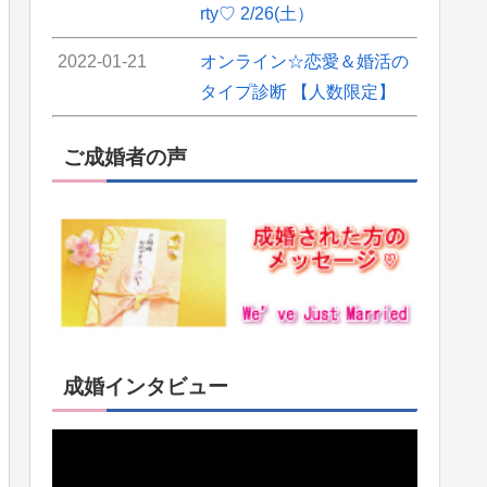
rty♡ 2/26(土）
2022-01-21
オンライン☆恋愛＆婚活の
タイプ診断 【人数限定】
ご成婚者の声
成婚インタビュー
動
画