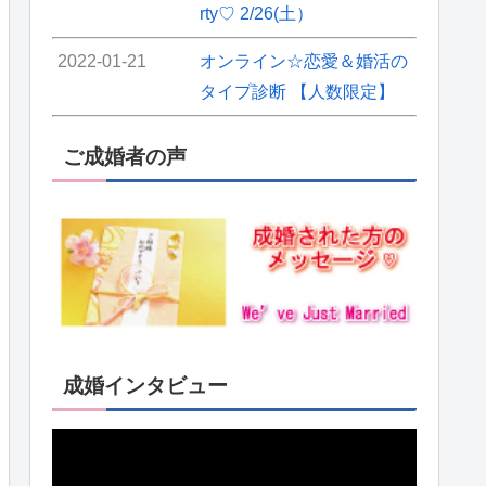
rty♡ 2/26(土）
2022-01-21
オンライン☆恋愛＆婚活の
タイプ診断 【人数限定】
ご成婚者の声
成婚インタビュー
動
画