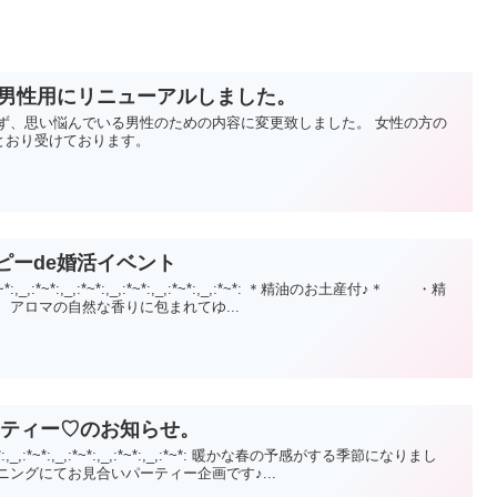
を男性用にリニューアルしました。
ず、思い悩んでいる男性のための内容に変更致しました。 女性の方の
とおり受けております。
ラピーde婚活イベント
,_,:*~*:,_,:*~*:,_,:*~*:,_,:*~*:,_,:*~*: ＊精油のお土産付♪＊ ・精
アロマの自然な香りに包まれてゆ...
ーティー♡のお知らせ。
:*~*:,_,:*~*:,_,:*~*:,_,:*~*:,_,:*~*: 暖かな春の予感がする季節になりまし
ニングにてお見合いパーティー企画です♪...