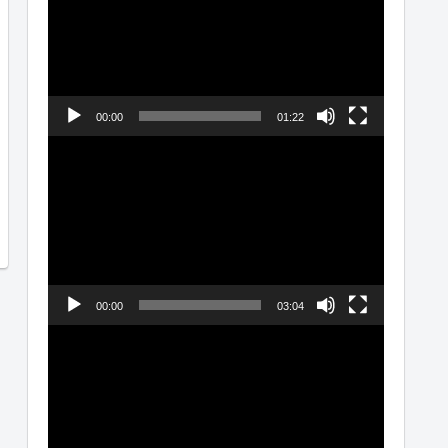
プ
レ
ー
ヤ
00:00
01:22
ー
動
画
プ
レ
ー
ヤ
00:00
03:04
ー
動
画
プ
レ