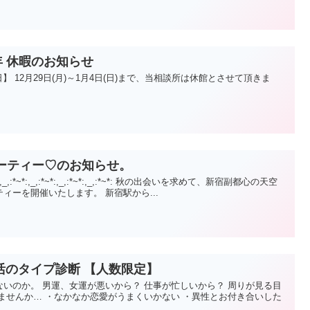
6年 休暇のお知らせ
暇日】 12月29日(月)～1月4日(日)まで、当相談所は休館とさせて頂きま
パーティー♡のお知らせ。
:*~*:,_,:*~*:,_,:*~*:,_,:*~*:,_,:*~*: 秋の出会いを求めて、新宿副都心の天空
ィーを開催いたします。 新宿駅から...
活のタイプ診断 【人数限定】
いのか。 男運、女運が悪いから？ 仕事が忙しいから？ 周りが見る目
ませんか… ・なかなか恋愛がうまくいかない ・異性とお付き合いした